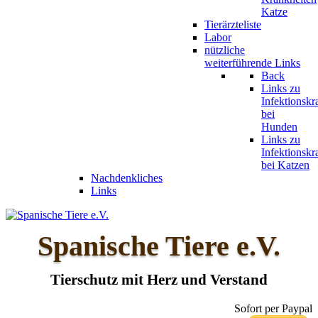
Katze
Tierärzteliste
Labor
nützliche
weiterführende Links
Back
Links zu
Infektionskr
bei
Hunden
Links zu
Infektionskr
bei Katzen
Nachdenkliches
Links
Spanische Tiere e.V.
Tierschutz mit Herz und Verstand
Sofort per Paypal