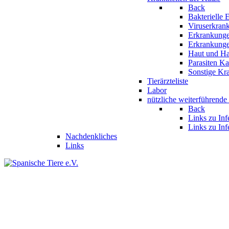
Back
Bakterielle
Viruserkran
Erkrankunge
Erkrankunge
Haut und Ha
Parasiten Ka
Sonstige Kr
Tierärzteliste
Labor
nützliche weiterführende
Back
Links zu In
Links zu Inf
Nachdenkliches
Links