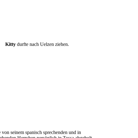
Kitty
durfte nach Uelzen ziehen.
 von seinem spanisch sprechenden und in
benden Herrchen persönlich in Tossa abgeholt.