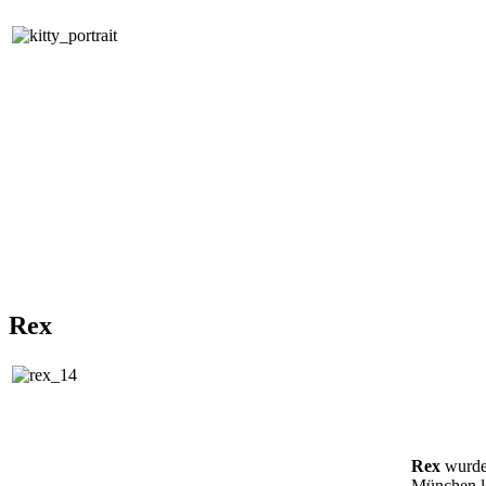
Rex
Rex
wurde
München le