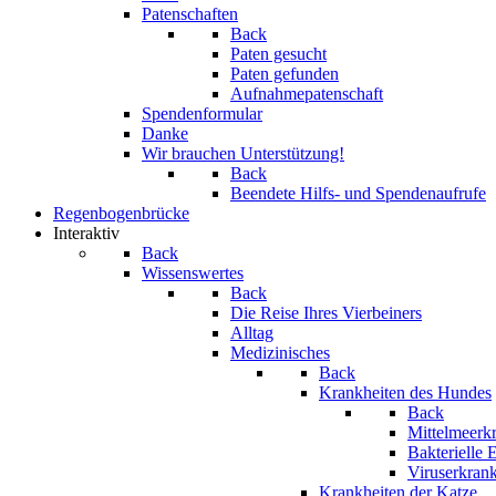
Patenschaften
Back
Paten gesucht
Paten gefunden
Aufnahmepatenschaft
Spendenformular
Danke
Wir brauchen Unterstützung!
Back
Beendete Hilfs- und Spendenaufrufe
Regenbogenbrücke
Interaktiv
Back
Wissenswertes
Back
Die Reise Ihres Vierbeiners
Alltag
Medizinisches
Back
Krankheiten des Hundes
Back
Mittelmeerk
Bakterielle
Viruserkra
Krankheiten der Katze