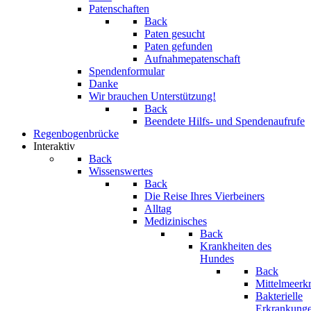
Patenschaften
Back
Paten gesucht
Paten gefunden
Aufnahmepatenschaft
Spendenformular
Danke
Wir brauchen Unterstützung!
Back
Beendete Hilfs- und Spendenaufrufe
Regenbogenbrücke
Interaktiv
Back
Wissenswertes
Back
Die Reise Ihres Vierbeiners
Alltag
Medizinisches
Back
Krankheiten des
Hundes
Back
Mittelmeerk
Bakterielle
Erkrankung