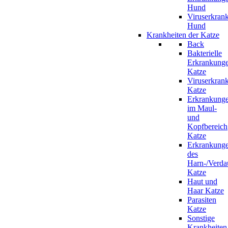
Hund
Viruserkran
Hund
Krankheiten der Katze
Back
Bakterielle
Erkrankung
Katze
Viruserkran
Katze
Erkrankung
im Maul-
und
Kopfbereich
Katze
Erkrankung
des
Harn-/Verda
Katze
Haut und
Haar Katze
Parasiten
Katze
Sonstige
Krankheiten