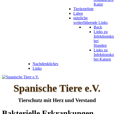
Katze
Tierärzteliste
Labor
nützliche
weiterführende Links
Back
Links zu
Infektionskr
bei
Hunden
Links zu
Infektionskr
bei Katzen
Nachdenkliches
Links
Spanische Tiere e.V.
Tierschutz mit Herz und Verstand
Bakterielle Erkrankungen