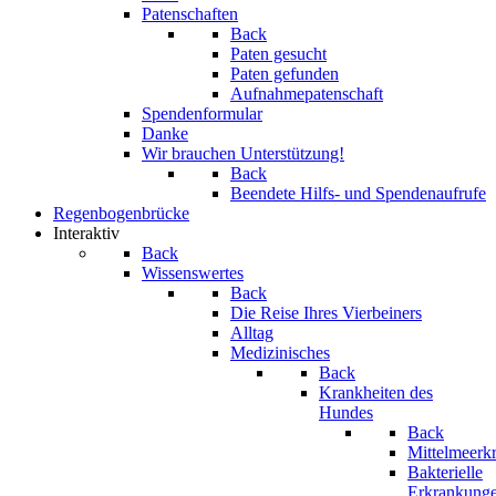
Patenschaften
Back
Paten gesucht
Paten gefunden
Aufnahmepatenschaft
Spendenformular
Danke
Wir brauchen Unterstützung!
Back
Beendete Hilfs- und Spendenaufrufe
Regenbogenbrücke
Interaktiv
Back
Wissenswertes
Back
Die Reise Ihres Vierbeiners
Alltag
Medizinisches
Back
Krankheiten des
Hundes
Back
Mittelmeerk
Bakterielle
Erkrankung