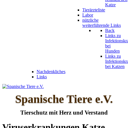
Katze
Tierärzteliste
Labor
nützliche
weiterführende Links
Back
Links zu
Infektionskr
bei
Hunden
Links zu
Infektionskr
bei Katzen
Nachdenkliches
Links
Spanische Tiere e.V.
Tierschutz mit Herz und Verstand
Viruserkrankungen Katze