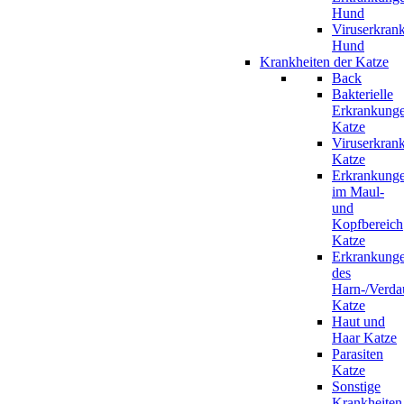
Hund
Viruserkran
Hund
Krankheiten der Katze
Back
Bakterielle
Erkrankung
Katze
Viruserkran
Katze
Erkrankung
im Maul-
und
Kopfbereich
Katze
Erkrankung
des
Harn-/Verda
Katze
Haut und
Haar Katze
Parasiten
Katze
Sonstige
Krankheiten