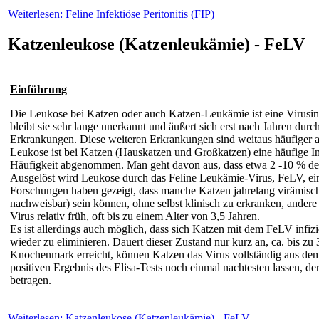
Weiterlesen: Feline Infektiöse Peritonitis (FIP)
Katzenleukose (Katzenleukämie) - FeLV
Einführung
Die Leukose bei Katzen oder auch Katzen-Leukämie ist eine Virusin
bleibt sie sehr lange unerkannt und äußert sich erst nach Jahren d
Erkrankungen. Diese weiteren Erkrankungen sind weitaus häufiger 
Leukose ist bei Katzen (Hauskatzen und Großkatzen) eine häufige Inf
Häufigkeit abgenommen. Man geht davon aus, dass etwa 2 -10 % der 
Ausgelöst wird Leukose durch das Feline Leukämie-Virus, FeLV, ein
Forschungen haben gezeigt, dass manche Katzen jahrelang virämisch
nachweisbar) sein können, ohne selbst klinisch zu erkranken, ander
Virus relativ früh, oft bis zu einem Alter von 3,5 Jahren.
Es ist allerdings auch möglich, dass sich Katzen mit dem FeLV infizie
wieder zu eliminieren. Dauert dieser Zustand nur kurz an, ca. bis zu
Knochenmark erreicht, können Katzen das Virus vollständig aus dem
positiven Ergebnis des Elisa-Tests noch einmal nachtesten lassen, de
betragen.
Weiterlesen: Katzenleukose (Katzenleukämie) - FeLV