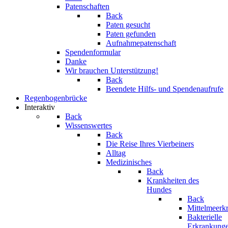
Patenschaften
Back
Paten gesucht
Paten gefunden
Aufnahmepatenschaft
Spendenformular
Danke
Wir brauchen Unterstützung!
Back
Beendete Hilfs- und Spendenaufrufe
Regenbogenbrücke
Interaktiv
Back
Wissenswertes
Back
Die Reise Ihres Vierbeiners
Alltag
Medizinisches
Back
Krankheiten des
Hundes
Back
Mittelmeerk
Bakterielle
Erkrankung