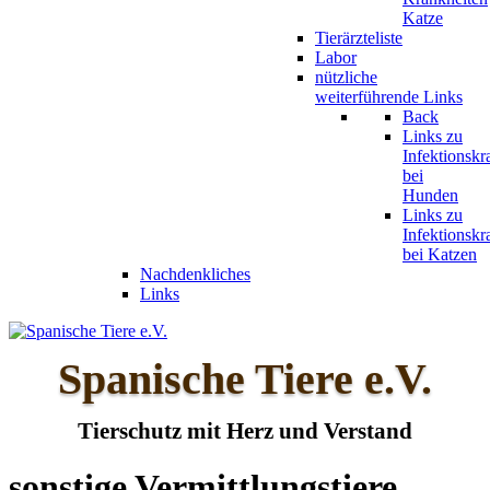
Katze
Tierärzteliste
Labor
nützliche
weiterführende Links
Back
Links zu
Infektionskr
bei
Hunden
Links zu
Infektionskr
bei Katzen
Nachdenkliches
Links
Spanische Tiere e.V.
Tierschutz mit Herz und Verstand
sonstige Vermittlungstiere