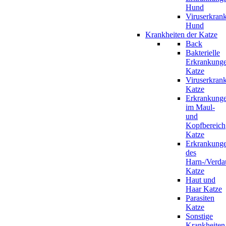
Hund
Viruserkran
Hund
Krankheiten der Katze
Back
Bakterielle
Erkrankung
Katze
Viruserkran
Katze
Erkrankung
im Maul-
und
Kopfbereich
Katze
Erkrankung
des
Harn-/Verda
Katze
Haut und
Haar Katze
Parasiten
Katze
Sonstige
Krankheiten