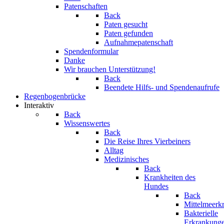
Patenschaften
Back
Paten gesucht
Paten gefunden
Aufnahmepatenschaft
Spendenformular
Danke
Wir brauchen Unterstützung!
Back
Beendete Hilfs- und Spendenaufrufe
Regenbogenbrücke
Interaktiv
Back
Wissenswertes
Back
Die Reise Ihres Vierbeiners
Alltag
Medizinisches
Back
Krankheiten des
Hundes
Back
Mittelmeerk
Bakterielle
Erkrankung