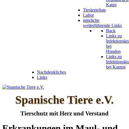
Katze
Tierärzteliste
Labor
nützliche
weiterführende Links
Back
Links zu
Infektionskr
bei
Hunden
Links zu
Infektionskr
bei Katzen
Nachdenkliches
Links
Spanische Tiere e.V.
Tierschutz mit Herz und Verstand
Erkrankungen im Maul- und