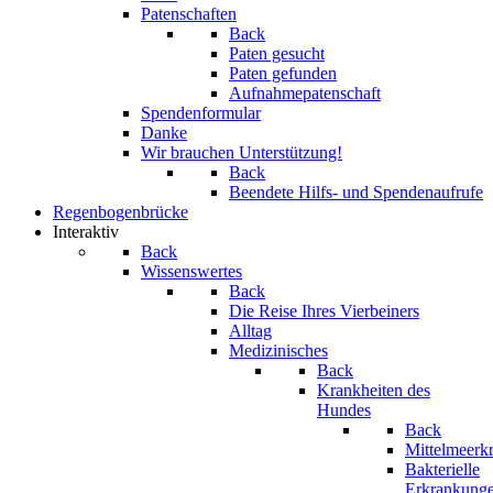
Patenschaften
Back
Paten gesucht
Paten gefunden
Aufnahmepatenschaft
Spendenformular
Danke
Wir brauchen Unterstützung!
Back
Beendete Hilfs- und Spendenaufrufe
Regenbogenbrücke
Interaktiv
Back
Wissenswertes
Back
Die Reise Ihres Vierbeiners
Alltag
Medizinisches
Back
Krankheiten des
Hundes
Back
Mittelmeerk
Bakterielle
Erkrankung